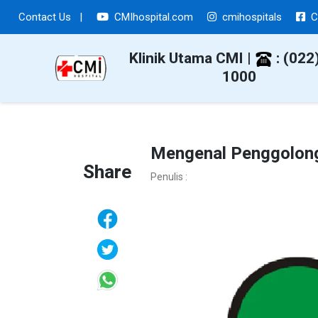
Contact Us
|
CMIhospital.com
cmihospitals
C
Klinik Utama CMI |
: (022
1000
Mengenal Penggolon
Share
Penulis :