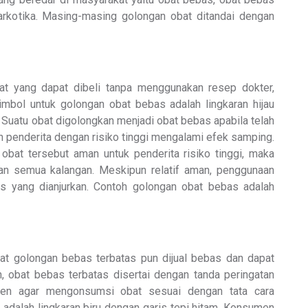
narkotika. Masing-masing golongan obat ditandai dengan
t yang dapat dibeli tanpa menggunakan resep dokter,
Simbol untuk golongan obat bebas adalah lingkaran hijau
 Suatu obat digolongkan menjadi obat bebas apabila telah
an penderita dengan risiko tinggi mengalami efek samping.
 obat tersebut aman untuk penderita risiko tinggi, maka
an semua kalangan. Meskipun relatif aman, penggunaan
is yang dianjurkan. Contoh golongan obat bebas adalah
at golongan bebas terbatas pun dijual bebas dan dapat
n, obat bebas terbatas disertai dengan tanda peringatan
men agar mengonsumsi obat sesuai dengan tata cara
i adalah lingkaran biru dengan garis tepi hitam. Konsumen