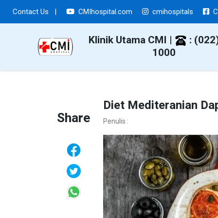
Contact Us
|
CMIhospital.com
cmihospitals
C
Klinik Utama CMI |
: (022
1000
Diet Mediteranian D
Share
Penulis :