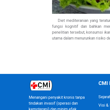
Diet mediteranian yang teratur
fungsi kognitif dan bahkan me
penelitian tersebut, konsumsi ik
utama dalam menurunkan risiko de
CMI 
Sejara
Menangani penyakit kronis tanpa
tindakan invasif (operasi dan
Visi &
kemoterapi) dan minim efek