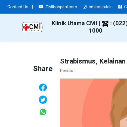
Contact Us
|
CMIhospital.com
cmihospitals
C
Klinik Utama CMI |
: (022
1000
Strabismus, Kelainan
Share
Penulis :