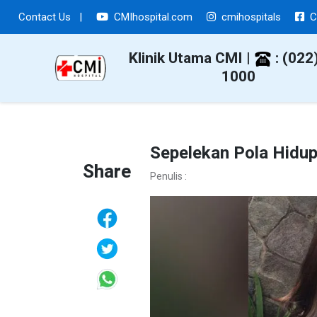
Contact Us
|
CMIhospital.com
cmihospitals
C
Klinik Utama CMI |
: (022
1000
Sepelekan Pola Hidup
Share
Penulis :