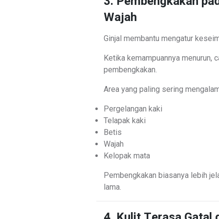
3. Pembengkakan pada
Wajah
Ginjal membantu mengatur keseim
Ketika kemampuannya menurun, 
pembengkakan.
Area yang paling sering mengalam
Pergelangan kaki
Telapak kaki
Betis
Wajah
Kelopak mata
Pembengkakan biasanya lebih jelas
lama.
4. Kulit Terasa Gatal