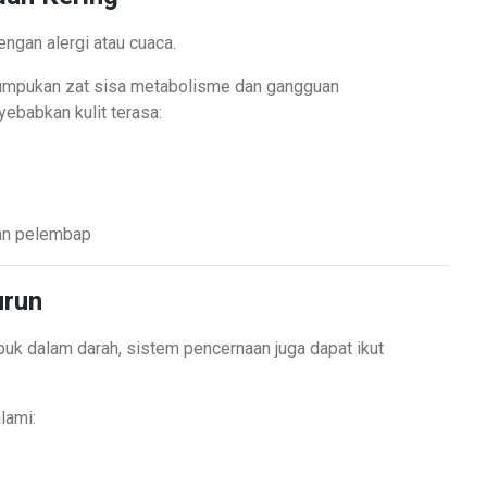
dengan alergi atau cuaca.
umpukan zat sisa metabolisme dan gangguan
ebabkan kulit terasa:
an pelembap
urun
k dalam darah, sistem pencernaan juga dapat ikut
lami: