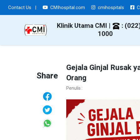
Contact Us
|
CMIhospital.com
cmihospitals
C
Klinik Utama CMI |
: (022
1000
Gejala Ginjal Rusak y
Share
Orang
Penulis :