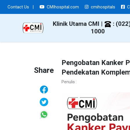
Contact Us
|
CMIhospital.com
cmihospitals
C
Klinik Utama CMI |
: (022
1000
Pengobatan Kanker Pa
Share
Pendekatan Komplem
Penulis :