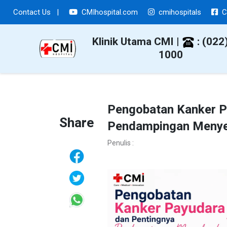
Contact Us
|
CMIhospital.com
cmihospitals
C
Klinik Utama CMI |
: (022
1000
Pengobatan Kanker P
Share
Pendampingan Menye
Penulis :