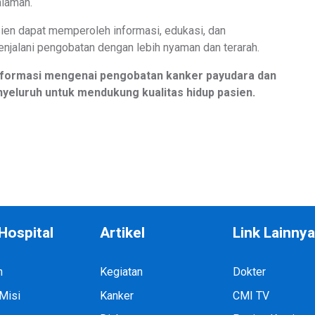
alaman.
sien dapat memperoleh informasi, edukasi, dan
alani pengobatan dengan lebih nyaman dan terarah.
informasi mengenai pengobatan kanker payudara dan
eluruh untuk mendukung kualitas hidup pasien.
Hospital
Artikel
Link Lainny
h
Kegiatan
Dokter
 Misi
Kanker
CMI TV