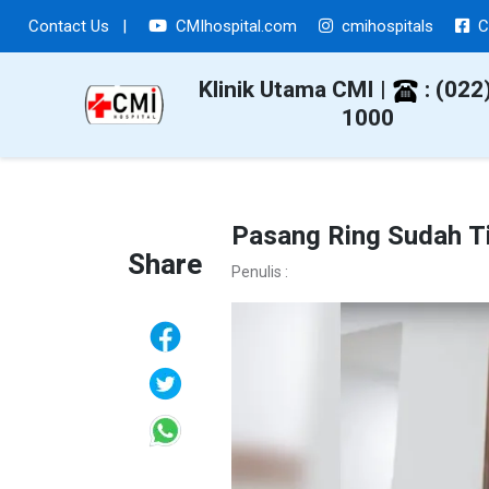
Contact Us
|
CMIhospital.com
cmihospitals
C
Klinik Utama CMI |
: (022
1000
Pasang Ring Sudah Ti
Share
Penulis :