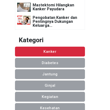
Mastektomi Hilangkan
Kanker Payudara
Pengobatan Kanker dan
Pentingnya Dukungan
Keluarga...
Kategori
Kanker
Diabetes
Jantung
Ginjal
Kegiatan
Kesehatan