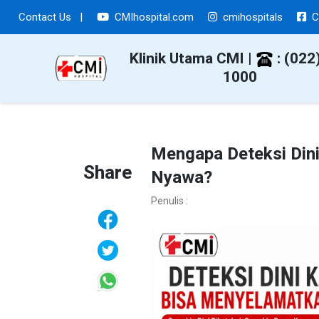
Contact Us
|
CMIhospital.com
cmihospitals
C
Klinik Utama CMI |
: (022
1000
Mengapa Deteksi Din
Share
Nyawa?
Penulis :