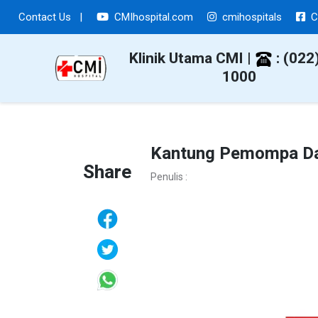
Contact Us
|
CMIhospital.com
cmihospitals
C
Klinik Utama CMI |
: (022
1000
Kantung Pemompa D
Share
Penulis :