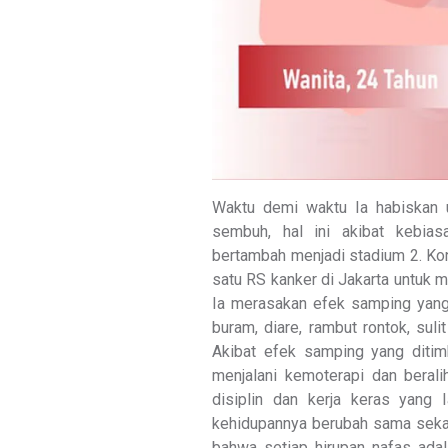
Waktu demi waktu Ia habiskan u
sembuh, hal ini akibat kebias
bertambah menjadi stadium 2. Kon
satu RS kanker di Jakarta untuk m
Ia merasakan efek samping yang
buram, diare, rambut rontok, suli
Akibat efek samping yang ditim
menjalani kemoterapi dan beral
disiplin dan kerja keras yang 
kehidupannya berubah sama sekali
bahwa setiap hirupan nafas ada