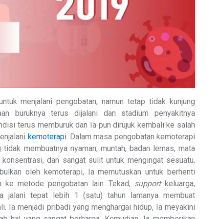
ntuk menjalani pengobatan, namun tetap tidak kunjung
aan buruknya terus dijalani dan stadium penyakitnya
disi terus memburuk dan Ia pun dirujuk kembali ke salah
enjalani
kemoterapi
. Dalam masa pengobatan kemoterapi
 tidak membuatnya nyaman; muntah, badan lemas, mata
t konsentrasi, dan sangat sulit untuk mengingat sesuatu.
bulkan oleh kemoterapi, Ia memutuskan untuk berhenti
ih ke metode pengobatan lain. Tekad,
support
keluarga,
Ia jalani tepat lebih 1 (satu) tahun lamanya membuat
. Ia menjadi pribadi yang menghargai hidup, Ia meyakini
lah hal yang sangat berharga. Kemudian, Ia memberikan