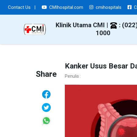
Contact Us
|
CMIhospital.com
cmihospitals
C
Klinik Utama CMI |
: (022
1000
Kanker Usus Besar D
Share
Penulis :