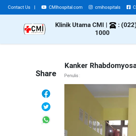
Contact Us
|
CMIhospital.com
cmihospitals
C
Klinik Utama CMI |
: (022
1000
Kanker Rhabdomyosa
Share
Penulis :