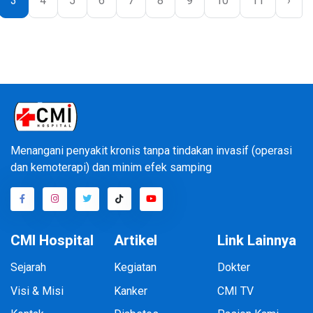
3
4
5
6
7
8
9
10
11
›
Menangani penyakit kronis tanpa tindakan invasif (operasi
dan kemoterapi) dan minim efek samping
CMI Hospital
Artikel
Link Lainnya
Sejarah
Kegiatan
Dokter
Visi & Misi
Kanker
CMI TV